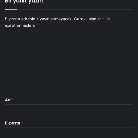
Bir yanıt yazın
E-posta adresiniz yayınlanmayacak.
Gerekli alanlar
*
ile
işaretlenmişlerdir
Y
o
r
u
m
*
Ad
*
E-posta
*