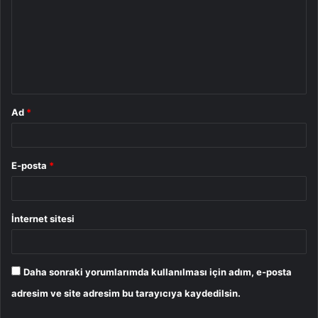
r
u
m
*
Ad
*
E-posta
*
İnternet sitesi
Daha sonraki yorumlarımda kullanılması için adım, e-posta
adresim ve site adresim bu tarayıcıya kaydedilsin.