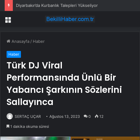
Diyarbakır’da Kurbanlık Talepleri Yükseliyor
Menü
Anasayfa
/
Haber
Haber
Türk DJ Viral
Performansında Ünlü Bir
Yabancı Şarkının Sözlerini
Sallayınca
SERTAÇ UÇAR
Ağustos 13, 2023
0
12
1 dakika okuma süresi