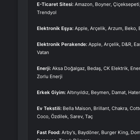
E-Ticaret Sitesi:
Amazon, Boyner, Çiçeksepeti,
Trendyol
Elektronik Eşya:
Apple, Arçelik, Arzum, Beko,
Elektronik Perakende:
Apple, Arçelik, D&R, E
Vatan
Enerji:
Aksa Doğalgaz, Bedaş, CK Elektrik, Enerj
Zorlu Enerji
Erkek Giyim:
Altınyıldız, Beymen, Damat, Hatem
Ev Tekstili:
Bella Maison, Brillant, Chakra, C
Coco, Özdilek, Sarev, Taç
Fast Food:
Arby’s, Baydöner, Burger King, Dom