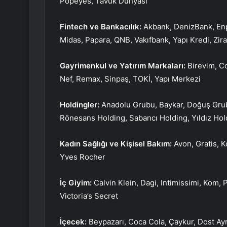
Popeyes, Tavuk Dünyası
Fintech ve Bankacılık:
Akbank, DenizBank, Enpa
Midas, Papara, QNB, Vakıfbank, Yapı Kredi, Zir
Gayrimenkul ve Yatırım Markaları:
Birevim, C
Nef, Remax, Sinpaş, TOKİ, Yapı Merkezi
Holdingler:
Anadolu Grubu, Baykar, Doğuş Grub
Rönesans Holding, Sabancı Holding, Yıldız Hol
Kadın Sağlığı ve Kişisel Bakım:
Avon, Gratis, 
Yves Rocher
İç Giyim:
Calvin Klein, Dagi, Intimissimi, Kom, 
Victoria’s Secret
İçecek:
Beypazarı, Coca Cola, Çaykur, Dost Ayra