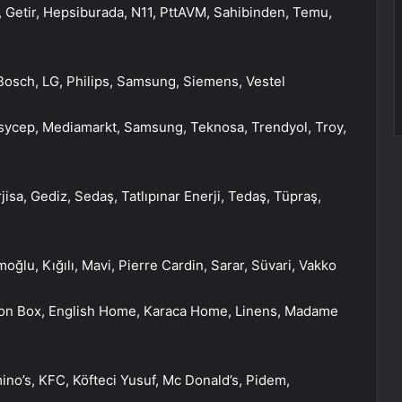
 Getir, Hepsiburada, N11, PttAVM, Sahibinden, Temu,
 Bosch, LG, Philips, Samsung, Siemens, Vestel
asycep, Mediamarkt, Samsung, Teknosa, Trendyol, Troy,
isa, Gediz, Sedaş, Tatlıpınar Enerji, Tedaş, Tüpraş,
oğlu, Kığılı, Mavi, Pierre Cardin, Sarar, Süvari, Vakko
otton Box, English Home, Karaca Home, Linens, Madame
ino’s, KFC, Köfteci Yusuf, Mc Donald’s, Pidem,