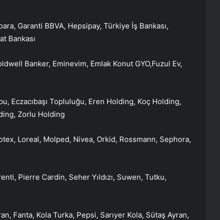
ra, Garanti BBVA, Hepsipay, Türkiye İş Bankası,
aat Bankası
oldwell Banker, Eminevim, Emlak Konut GYO,Fuzul Ev,
u, Eczacıbaşı Topluluğu, Eren Holding, Koç Holding,
ding, Zorlu Holding
Kotex, Loreal, Molped, Nivea, Orkid, Rossmann, Sephora,
Penti, Pierre Cardin, Seher Yıldızı, Suwen, Tutku,
n, Fanta, Kola Turka, Pepsi, Sarıyer Kola, Sütaş Ayran,