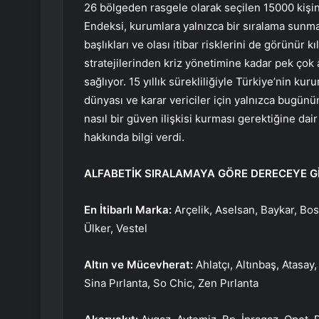
26 bölgeden rasgele olarak seçilen 15000 kişini
Endeksi, kurumlara yalnızca bir sıralama sunmak
başlıkları ve olası itibar risklerini de görünür k
stratejilerinden kriz yönetimine kadar pek çok a
sağlıyor. 15 yıllık sürekliliğiyle Türkiye’nin kur
dünyası ve karar vericiler için yalnızca bugün
nasıl bir güven ilişkisi kurması gerektiğine dai
hakkında bilgi verdi.
ALFABETİK SIRALAMAYA GÖRE DERECEYE G
En İtibarlı Marka:
Arçelik, Aselsan, Baykar, Bos
Ülker, Vestel
Altın ve Mücevherat:
Ahlatçı, Altınbaş, Atasa
Sina Pırlanta, So Chic, Zen Pırlanta