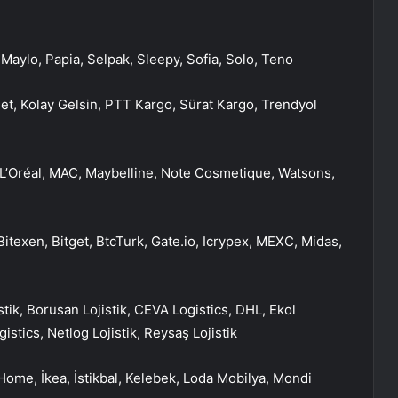
 Maylo, Papia, Selpak, Sleepy, Sofia, Solo, Teno
et, Kolay Gelsin, PTT Kargo, Sürat Kargo, Trendyol
 L’Oréal, MAC, Maybelline, Note Cosmetique, Watsons,
Bitexen, Bitget, BtcTurk, Gate.io, Icrypex, MEXC, Midas,
stik, Borusan Lojistik, CEVA Logistics, DHL, Ekol
gistics, Netlog Lojistik, Reysaş Lojistik
Home, İkea, İstikbal, Kelebek, Loda Mobilya, Mondi