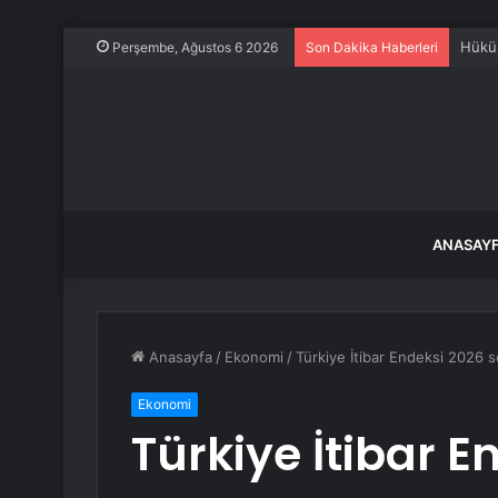
Hüküm
Perşembe, Ağustos 6 2026
Son Dakika Haberleri
ANASAY
Anasayfa
/
Ekonomi
/
Türkiye İtibar Endeksi 2026 s
Ekonomi
Türkiye İtibar E