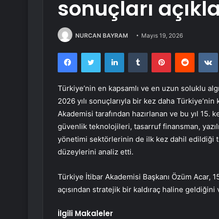
sonuçları açıkl
NURCAN BAYRAM
Mayıs 19, 2026
Facebook
Twitter
LinkedIn
Tumblr
Pinterest
Reddit
Türkiye’nin en kapsamlı ve en uzun soluklu algı
2026 yılı sonuçlarıyla bir kez daha Türkiye’nin
Akademisi tarafından hazırlanan ve bu yıl 15.
güvenlik teknolojileri, tasarruf finansman, yazılı
yönetimi sektörlerinin de ilk kez dahil edildiği
düzeylerini analiz etti.
Türkiye İtibar Akademisi Başkanı Özüm Acar, 15.
açısından stratejik bir kaldıraç haline geldiğini
İlgili Makaleler