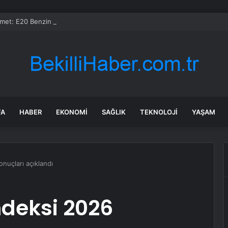
et: E20 Benzin Yaygın Motor Arızasına Yol Açmadı
FA
HABER
EKONOMI
SAĞLIK
TEKNOLOJI
YAŞAM
onuçları açıklandı
ndeksi 2026