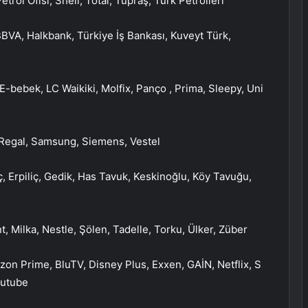
trol Ofisi, Shell, Total, Tüpraş, Türk Petrolleri
BVA, Halkbank, Türkiye İş Bankası, Kuveyt Türk,
 E-bebek, LC Waikiki, Molfix, Panço , Prima, Sleepy, Uni
, Regal, Samsung, Siemens, Vestel
iç, Erpiliç, Gedik, Has Tavuk, Keskinoğlu, Köy Tavuğu,
nt, Milka, Nestle, Şölen, Tadelle, Torku, Ülker, Züber
on Prime, BluTV, Disney Plus, Exxen, GAİN, Netflix, S
outube