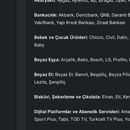
Akaryakıt:
Aygaz, Aytemiz, Bp, İpragaz, Opet, Pe
Bankacılık:
Akbank, Denizbank, QNB, Garanti B
Vakıfbank, Yapı Kredi Bankası, Ziraat Bankası
Bebek ve Çocuk Ürünleri:
Chicco, Civil, Dalin,
Baby
Beyaz Eşya:
Arçelik, Beko, Bosch, LG, Profilo
Beyaz Et:
Beyaz Et: Banvit, Beypiliç, Beyza Pil
Lezita, Şenpiliç
Bisküvi, Şekerleme ve Çikolata:
Elvan, Eti, Ke
Dijital Platformlar ve Abonelik Servisleri:
Amaz
Sport Plus, Tabii, TOD TV, Turkcell TV Plus, Y