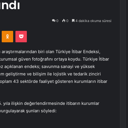
andı
0
0
4 dakika okuma süresi
VKontakte
Odnoklassniki
Pocket
 araştırmalarından biri olan Türkiye İtibar Endeksi,
 kurumsal güven fotoğrafını ortaya koydu. Türkiye İtibar
 kez açıklanan endeks; savunma sanayi ve yüksek
m geliştirme ve bilişim ile lojistik ve tedarik zinciri
 toplam 43 sektörde faaliyet gösteren kurumların itibar
 yıla ilişkin değerlendirmesinde itibarın kurumlar
 vurgulayarak şunları söyledi: