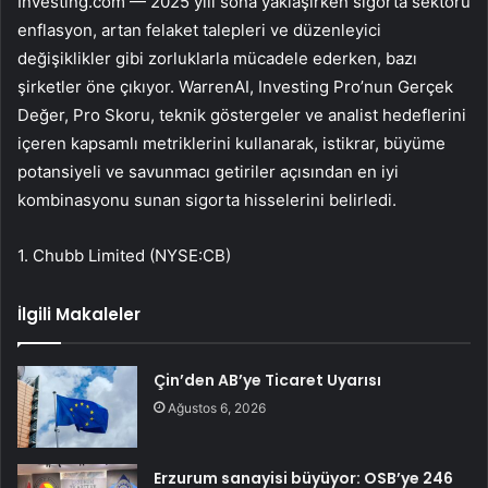
Investing.com — 2025 yılı sona yaklaşırken sigorta sektörü
enflasyon, artan felaket talepleri ve düzenleyici
değişiklikler gibi zorluklarla mücadele ederken, bazı
şirketler öne çıkıyor. WarrenAI, Investing Pro’nun Gerçek
Değer, Pro Skoru, teknik göstergeler ve analist hedeflerini
içeren kapsamlı metriklerini kullanarak, istikrar, büyüme
potansiyeli ve savunmacı getiriler açısından en iyi
kombinasyonu sunan sigorta hisselerini belirledi.
1.
Chubb Limited (NYSE:CB)
İlgili Makaleler
Çin’den AB’ye Ticaret Uyarısı
Ağustos 6, 2026
Erzurum sanayisi büyüyor: OSB’ye 246