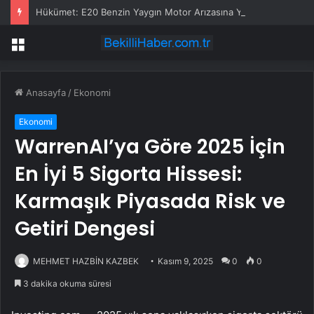
Hükümet: E20 Benzin Yaygın Motor Arızasına Yol Açmadı
Menü
Anasayfa
/
Ekonomi
Ekonomi
WarrenAI’ya Göre 2025 İçin
En İyi 5 Sigorta Hissesi:
Karmaşık Piyasada Risk ve
Getiri Dengesi
MEHMET HAZBİN KAZBEK
Kasım 9, 2025
0
0
3 dakika okuma süresi