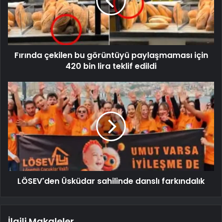
Fırında çekilen bu görüntüyü paylaşmaması için
420 bin lira teklif edildi
LÖSEV'den Üsküdar sahilinde danslı farkındalık
İlgili Makaleler