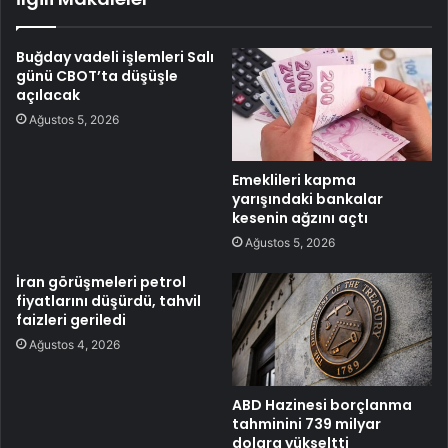
Buğday vadeli işlemleri Salı
günü CBOT’ta düşüşle
açılacak
Ağustos 5, 2026
Emeklileri kapma
yarışındaki bankalar
kesenin ağzını açtı
Ağustos 5, 2026
İran görüşmeleri petrol
fiyatlarını düşürdü, tahvil
faizleri geriledi
Ağustos 4, 2026
ABD Hazinesi borçlanma
tahminini 739 milyar
dolara yükseltti