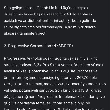
Son gelişmelerde, Chubb Limited üçüncü çeyrek
düzeltilmiş hisse başına kazancını 7,49 dolar olarak
açıkladı ve analist beklentilerini aştı. Şirketin geliri de
rekor sigortalama performansıyla 14,87 milyar dolara
ulaşarak tahminleri geçti.
2.
Progressive Corporation (NYSE:PGR)
Progressive
, teknoloji odaklı sigorta yaklaşımıyla ikinci
sırada yer alıyor. 3,34 Pro Skoru ve sektördeki en yüksek
analist yükseliş potansiyeli olan %20,6 ile Progressive,
önemli bir büyüme potansiyeli gösteriyor. 267,70 dolar
Gerçek Değer tahmini, mevcut 209,72 dolar fiyatından %28
yükseliş potansiyeli sunuyor. Son bir yılda %13,8’lik fiyat
düşüşüne rağmen, Progressive’in telematikteki liderliği ve
güçlü sigortalama temelleri, toparlanma için iyi bir
konumda olduğunu gösteriyor. Şirketin teknolojik avantajı