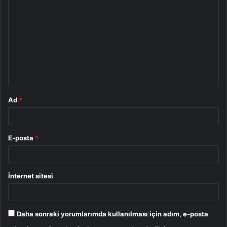
o
r
u
m
*
Ad
*
E-posta
*
İnternet sitesi
Daha sonraki yorumlarımda kullanılması için adım, e-posta