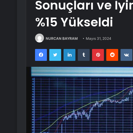
Sonuçları ve İy
%15 Yükseldi
NURCAN BAYRAM
Mayıs 31, 2024
Facebook
Twitter
LinkedIn
Tumblr
Pinterest
Reddit