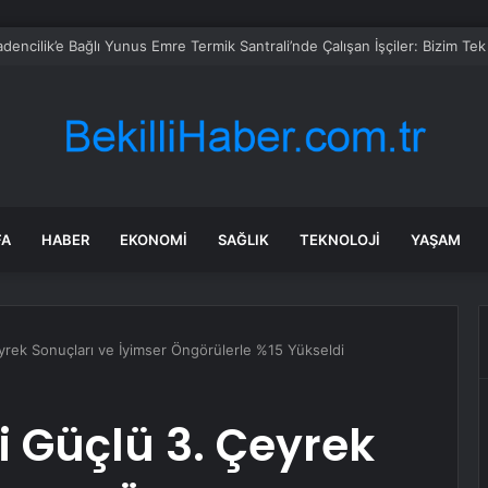
FA
HABER
EKONOMI
SAĞLIK
TEKNOLOJI
YAŞAM
eyrek Sonuçları ve İyimser Öngörülerle %15 Yükseldi
i Güçlü 3. Çeyrek