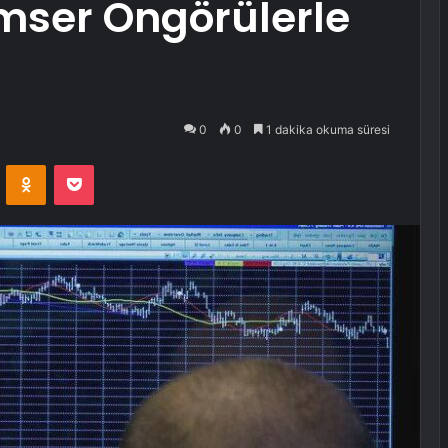
imser Öngörülerle
0
0
1 dakika okuma süresi
VKontakte
Odnoklassniki
Pocket