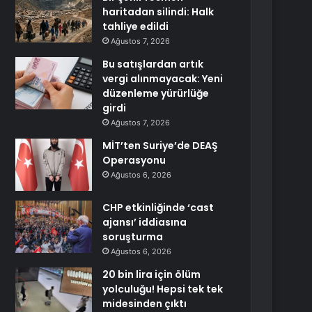
haritadan silindi: Halk
tahliye edildi
Ağustos 7, 2026
Bu satışlardan artık
vergi alınmayacak: Yeni
düzenleme yürürlüğe
girdi
Ağustos 7, 2026
MİT’ten Suriye’de DEAŞ
Operasyonu
Ağustos 6, 2026
CHP etkinliğinde ‘cast
ajansı’ iddiasına
soruşturma
Ağustos 6, 2026
20 bin lira için ölüm
yolculuğu! Hepsi tek tek
midesinden çıktı