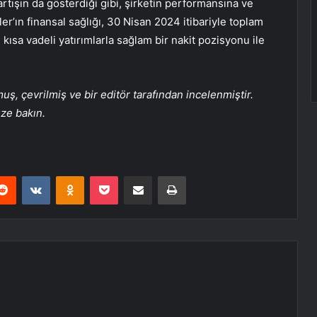
 artışın da gösterdiği gibi, şirketin performansına ve
er’ın finansal sağlığı, 30 Nisan 2024 itibariyle toplam
 kısa vadeli yatırımlarla sağlam bir nakit pozisyonu ile
, çevrilmiş ve bir editör tarafından incelenmiştir.
üze bakın.
erest
Reddit
VKontakte
Odnoklassniki
Pocket
E-Posta ile paylaş
Yazdır