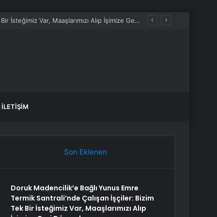
Doruk Madencilik’e Bağlı Yunus Emre Termik Santrali’nde Çalışan İşçiler: Bizim Tek Bir İsteğimiz Var, Maaşlarımızı Alıp İşimize Geri Dönmek
İLETIŞIM
Son Eklenen
Doruk Madencilik’e Bağlı Yunus Emre
Termik Santrali’nde Çalışan İşçiler: Bizim
Tek Bir İsteğimiz Var, Maaşlarımızı Alıp