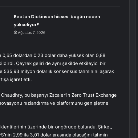
Becton Dickinson hissesi bugün neden
yükseliyor?
Ağustos 7, 2026
an 0,65 dolardan 0,23 dolar daha yüksek olan 0,88
ldirdi. Çeyrek geliri de aynı şekilde etkileyici bir
ve 535,93 milyon dolarlık konsensüs tahminini aşarak
ışa işaret etti.
 Chaudhry, bu başarıyı Zscaler’in Zero Trust Exchange
n inovasyonu hızlandırma ve platformunu genişletme
eklentilerinin üzerinde bir öngörüde bulundu. Şirket,
S’nin 2,99 ila 3,01 dolar arasında olacağını tahmin