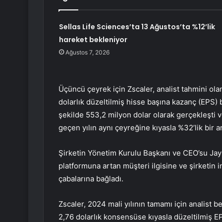
Sellas Life Sciences’ta 13 Ağustos’ta %12’lik
hareket bekleniyor
Ağustos 7, 2026
Üçüncü çeyrek için Zscaler, analist tahmini ol
dolarlık düzeltilmiş hisse başına kazanç (EPS) bi
şekilde 553,2 milyon dolar olarak gerçekleşti 
geçen yılın aynı çeyreğine kıyasla %32’lik bir art
Şirketin Yönetim Kurulu Başkanı ve CEO’su Jay
platformuna artan müşteri ilgisine ve şirketi
çabalarına bağladı.
Zscaler, 2024 mali yılının tamamı için analist b
2,76 dolarlık konsensüse kıyasla düzeltilmiş EP