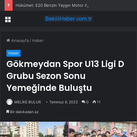
Hükümet: E20 Benzin Yaygın Motor Arızasına Yol Açmadı
Menü
Anasayfa
/
Haber
Haber
Gökmeydan Spor U13 Ligi D
Grubu Sezon Sonu
Yemeğinde Buluştu
MELİKE BULUR
Temmuz 6, 2023
0
11
Bir dakikadan az