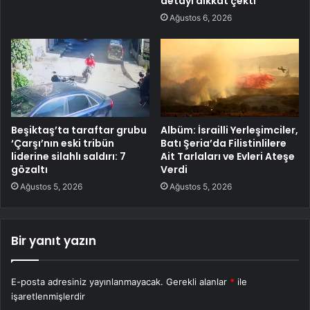
detayı dikkat çekti
Ağustos 6, 2026
Beşiktaş’ta taraftar grubu
Albüm: İsrailli Yerleşimciler,
‘Çarşı’nın eski tribün
Batı Şeria’da Filistinlilere
liderine silahlı saldırı: 7
Ait Tarlaları ve Evleri Ateşe
gözaltı
Verdi
Ağustos 5, 2026
Ağustos 5, 2026
Bir yanıt yazın
E-posta adresiniz yayınlanmayacak.
Gerekli alanlar
*
ile
işaretlenmişlerdir