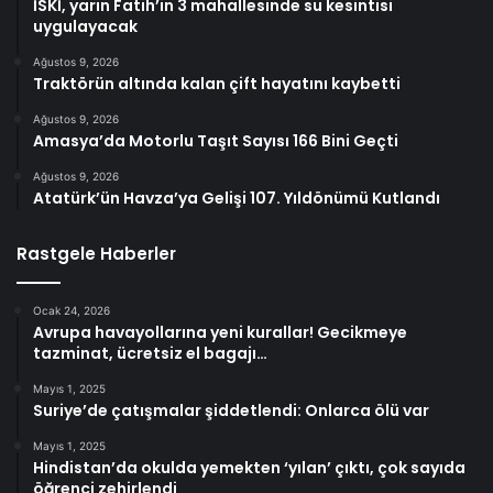
İSKİ, yarın Fatih’in 3 mahallesinde su kesintisi
uygulayacak
Ağustos 9, 2026
Traktörün altında kalan çift hayatını kaybetti
Ağustos 9, 2026
Amasya’da Motorlu Taşıt Sayısı 166 Bini Geçti
Ağustos 9, 2026
Atatürk’ün Havza’ya Gelişi 107. Yıldönümü Kutlandı
Rastgele Haberler
Ocak 24, 2026
Avrupa havayollarına yeni kurallar! Gecikmeye
tazminat, ücretsiz el bagajı…
Mayıs 1, 2025
Suriye’de çatışmalar şiddetlendi: Onlarca ölü var
Mayıs 1, 2025
Hindistan’da okulda yemekten ‘yılan’ çıktı, çok sayıda
öğrenci zehirlendi