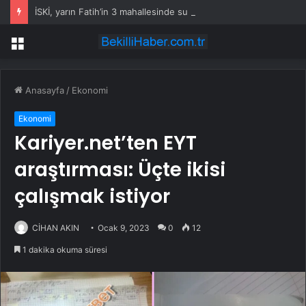
İSKİ, yarın Fatih’in 3 mahallesinde su kesintisi uygulayacak
Menü
Anasayfa
/
Ekonomi
Ekonomi
Kariyer.net’ten EYT
araştırması: Üçte ikisi
çalışmak istiyor
CİHAN AKIN
Ocak 9, 2023
0
12
1 dakika okuma süresi