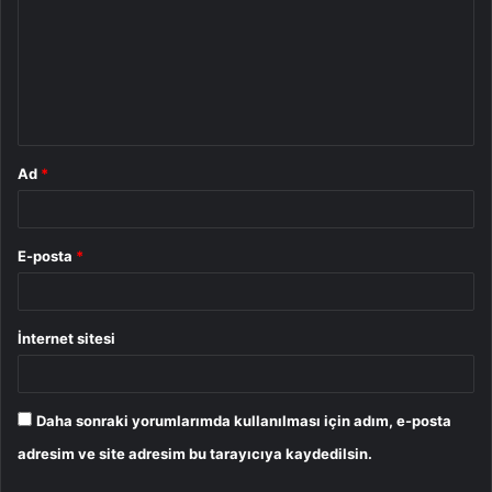
r
u
m
*
Ad
*
E-posta
*
İnternet sitesi
Daha sonraki yorumlarımda kullanılması için adım, e-posta
adresim ve site adresim bu tarayıcıya kaydedilsin.