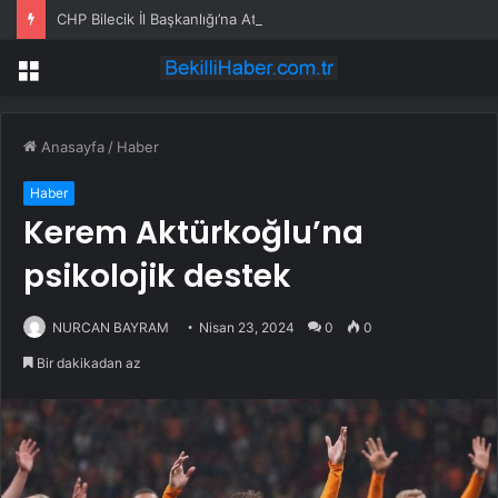
CHP Bilecik İl Başkanlığı’na Atanan Yağmur’a Anahtar Teslim Edilmedi
Menü
Anasayfa
/
Haber
Haber
Kerem Aktürkoğlu’na
psikolojik destek
NURCAN BAYRAM
Nisan 23, 2024
0
0
Bir dakikadan az