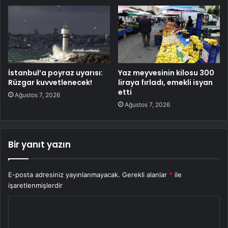
İstanbul’a poyraz uyarısı:
Yaz meyvesinin kilosu 300
Rüzgar kuvvetlenecek!
liraya fırladı, emekli isyan
etti
Ağustos 7, 2026
Ağustos 7, 2026
Bir yanıt yazın
E-posta adresiniz yayınlanmayacak.
Gerekli alanlar
*
ile
işaretlenmişlerdir
Y
o