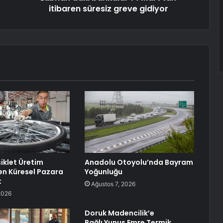
itibaren süresiz greve gidiyor
siklet Üretim
Anadolu Otoyolu’nda Bayram
n Küresel Pazara
Yoğunluğu
t
Ağustos 7, 2026
2026
Doruk Madencilik’e
Bağlı Yunus Emre Termik