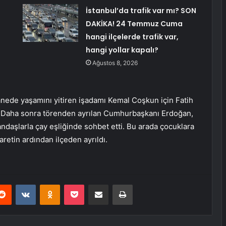
İstanbul’da trafik var mı? SON
DAKİKA! 24 Temmuz Cuma
hangi ilçelerde trafik var,
hangi yollar kapalı?
Ağustos 8, 2026
ede yaşamını yitiren işadamı Kemal Coşkun için Fatih
. Daha sonra törenden ayrılan Cumhurbaşkanı Erdoğan,
daşlarla çay eşliğinde sohbet etti. Bu arada çocuklara
retin ardından ilçeden ayrıldı.
erest
Reddit
VKontakte
Odnoklassniki
Pocket
E-Posta ile paylaş
Yazdır