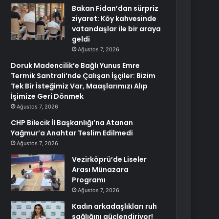
Bakan Fidan’dan sürpriz
ziyaret: Köy kahvesinde
vatandaşlar ile bir araya
geldi
Ağustos 7, 2026
Doruk Madencilik’e Bağlı Yunus Emre
Termik Santrali’nde Çalışan İşçiler: Bizim
Tek Bir İsteğimiz Var, Maaşlarımızı Alıp
İşimize Geri Dönmek
Ağustos 7, 2026
CHP Bilecik İl Başkanlığı’na Atanan
Yağmur’a Anahtar Teslim Edilmedi
Ağustos 7, 2026
Vezirköprü’de Liseler
Arası Münazara
Programı
Ağustos 7, 2026
Kadın arkadaşlıkları ruh
sağlığını güçlendiriyor!