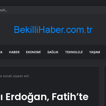
bul’da sır ölüm: 37 yaşındaki kadın savcının evinde ölü bulundu!
FA
HABER
EKONOMI
SAĞLIK
TEKNOLOJI
YAŞAM
 esnafı ziyaret etti
Erdoğan, Fatih’te