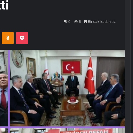
ti
0
6
Bir dakikadan az
VKontakte
Odnoklassniki
Pocket