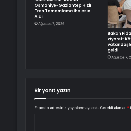
Osmaniye-Gaziantep Hızlı
Tren Tamamlama İhalesini
Aldı
Ağustos 7, 2026
Bakan Fida
ziyaret: K
vatandaşla
geldi
Ağustos 7, 
Bir yanıt yazın
E-posta adresiniz yayınlanmayacak.
Gerekli alanlar
*
i
Y
o