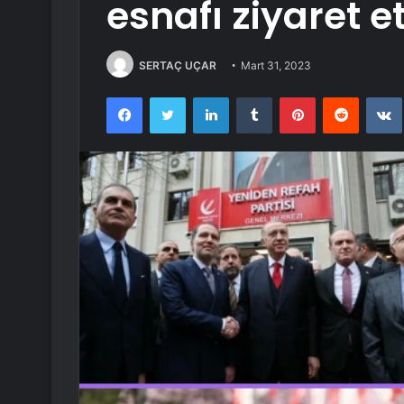
esnafı ziyaret et
SERTAÇ UÇAR
Mart 31, 2023
Facebook
Twitter
LinkedIn
Tumblr
Pinterest
Reddit