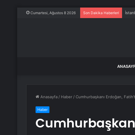
İstan
Cumartesi, Ağustos 8 2026
Son Dakika Haberleri
ANASAY
Anasayfa
/
Haber
/
Cumhurbaşkanı Erdoğan, Fatih’te
Haber
Cumhurbaşkanı 