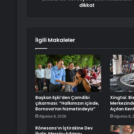
dikkat
İlgili Makaleler
Başkan Eşki’den Çamdibi
Xingtai: Bi
çıkarması: “Halkımızın içinde,
Merkezinde
Bornova’nın hizmetindeyiz”
Açılan Ken
Ağustos 8, 2026
Ağustos 8, 
Rönesans’ın İştirakine Dev
İhale: Mersin-Adana-