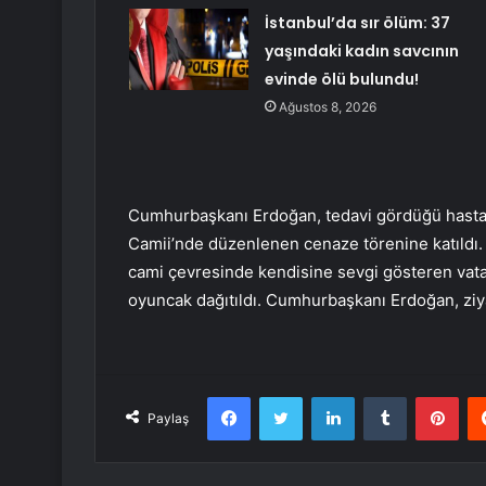
İstanbul’da sır ölüm: 37
yaşındaki kadın savcının
evinde ölü bulundu!
Ağustos 8, 2026
Cumhurbaşkanı Erdoğan, tedavi gördüğü hastan
Camii’nde düzenlenen cenaze törenine katıldı
cami çevresinde kendisine sevgi gösteren vatan
oyuncak dağıtıldı. Cumhurbaşkanı Erdoğan, ziya
Facebook
Twitter
LinkedIn
Tumblr
Pint
Paylaş