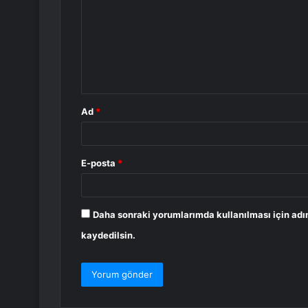
r
u
m
*
Ad
*
E-posta
*
Daha sonraki yorumlarımda kullanılması için adı
kaydedilsin.